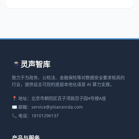
灵声智库
致力于为政务、公检法、金融保险等对数据安全要求极高的
行业，提供自主可控的底层本地化语音 AI 算力支撑。
📍 地址：北京市朝阳区百子湾路百子园4号楼A座
✉️ 邮箱：service@yitianxinda.com
📞 电话：18101296137
产品与服务