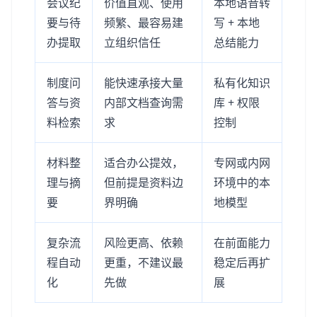
会议纪
价值直观、使用
本地语音转
要与待
频繁、最容易建
写 + 本地
办提取
立组织信任
总结能力
制度问
能快速承接大量
私有化知识
答与资
内部文档查询需
库 + 权限
料检索
求
控制
材料整
适合办公提效，
专网或内网
理与摘
但前提是资料边
环境中的本
要
界明确
地模型
复杂流
风险更高、依赖
在前面能力
程自动
更重，不建议最
稳定后再扩
化
先做
展