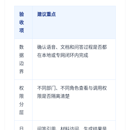
验
建议重点
收
项
数
确认语音、文档和问答过程是否都
据
在本地或专网闭环内完成
边
界
权
不同部门、不同角色查看与调用权
限
限是否隔离清楚
分
层
日
问答引用、材料访问、生成结果是