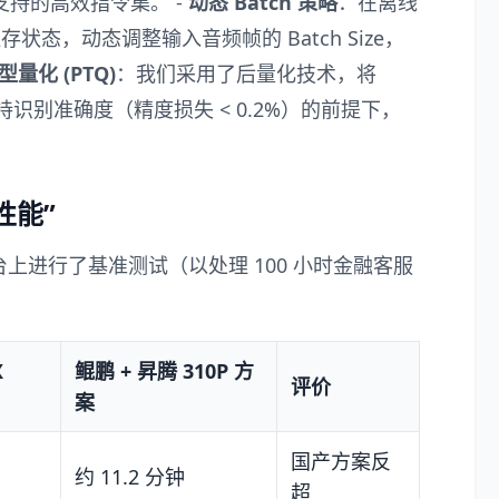
生支持的高效指令集。 -
动态 Batch 策略
：在离线
状态，动态调整输入音频帧的 Batch Size，
型量化 (PTQ)
：我们采用了后量化技术，将
保持识别准确度（精度损失 < 0.2%）的前提下，
性能”
上进行了基准测试（以处理 100 小时金融客服
X
鲲鹏 + 昇腾 310P 方
评价
案
国产方案反
约 11.2 分钟
超