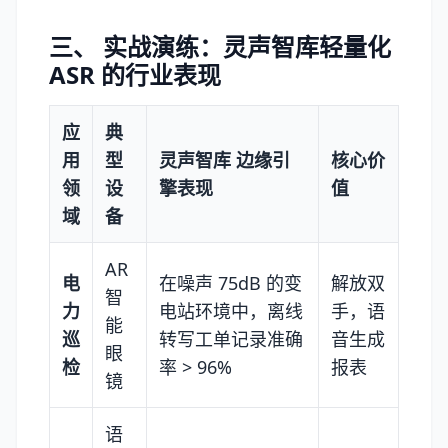
三、 实战演练：灵声智库轻量化
ASR 的行业表现
应
典
用
型
灵声智库 边缘引
核心价
领
设
擎表现
值
域
备
AR
电
在噪声 75dB 的变
解放双
智
力
电站环境中，离线
手，语
能
巡
转写工单记录准确
音生成
眼
检
率 > 96%
报表
镜
语