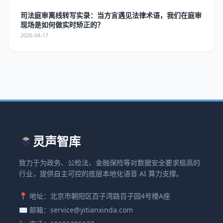
司法庭审离线转写实录：当方言遇见法律术语，我们在庭审
现场是如何做实时矫正的？
2026-04-17
灵声智库
致力于为政务、公检法、金融保险等对数据安全要求极高的
行业，提供自主可控的底层本地化语音 AI 算力支撑。
📍 地址：北京市朝阳区百子湾路百子园4号楼A座
✉️ 邮箱：service@yitianxinda.com