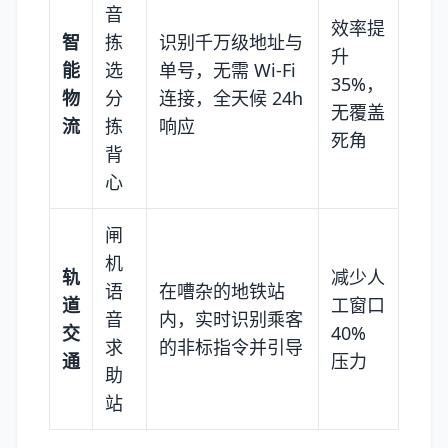
音
效率提
智
拣
识别千万级地址与
升
能
选
单号，无需 Wi-Fi
35%，
物
分
连接，全天候 24h
无覆盖
流
拣
响应
死角
背
心
闸
机
轨
减少人
语
在嘈杂的地铁站
道
工窗口
音
内，实时识别乘客
交
40%
求
的非标指令并引导
通
压力
助
站