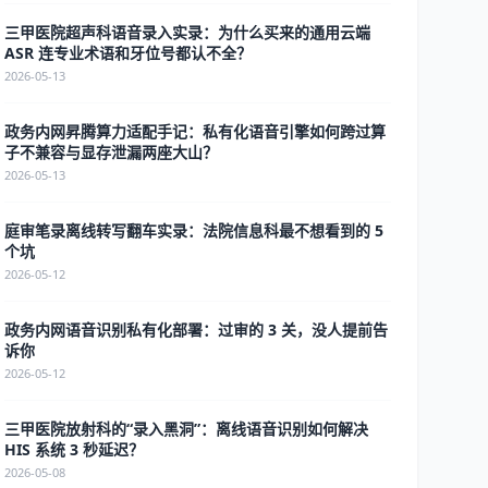
三甲医院超声科语音录入实录：为什么买来的通用云端
ASR 连专业术语和牙位号都认不全？
2026-05-13
政务内网昇腾算力适配手记：私有化语音引擎如何跨过算
子不兼容与显存泄漏两座大山？
2026-05-13
庭审笔录离线转写翻车实录：法院信息科最不想看到的 5
个坑
2026-05-12
政务内网语音识别私有化部署：过审的 3 关，没人提前告
诉你
2026-05-12
三甲医院放射科的“录入黑洞”：离线语音识别如何解决
HIS 系统 3 秒延迟？
2026-05-08