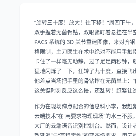
“旋转三十度！放大！往下移！”周四下午
双手握着无菌骨钻，双眼紧盯着悬挂在半
PACS 系统的 3D 关节重建图像，来
格限制，主刀医生在术中绝对不能用手触摸
卡住了一样毫无动静。过了足足两秒钟，
猛地闪烁了一下，狂转了九十度，直接飞
他差点当场把手里的骨钻摔在无菌单上：
这关键时刻反应这么慢，还乱转！赶紧让
作为在现场蹲点配合的信息科小李，我赶
云端技术”在“高要求物理现场”的水土不服
大厂的云端语音识别控制台。然而，设计
致延迟”与“高稳定性”的变态级要求。用云