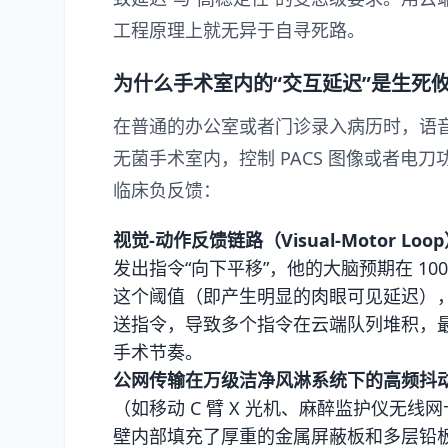
工程原理上就无异于自寻死路。
为什么手术室内的“交互延迟”是生死
在普通的办公室或者门诊录入病历时，语音
无菌手术室内，控制 PACS 图像或者电刀
临床负反馈：
视觉-动作反馈链路（Visual-Motor Lo
发出指令“向下平移”，他的大脑预期在 100
这个阈值（即产生明显的肉眼可见延迟），
送指令，导致多个指令在云端队列堆积，
手术节奏。
公网传输在万级洁净风淋系统下的高频抖
（如移动 C 臂 X 光机、麻醉监护仪无
壁内部填充了厚重的金属屏蔽板和多层铅