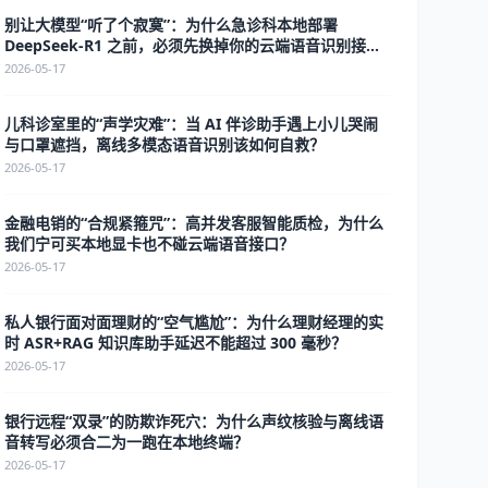
别让大模型“听了个寂寞”：为什么急诊科本地部署
DeepSeek-R1 之前，必须先换掉你的云端语音识别接
口？
2026-05-17
儿科诊室里的“声学灾难”：当 AI 伴诊助手遇上小儿哭闹
与口罩遮挡，离线多模态语音识别该如何自救？
2026-05-17
金融电销的“合规紧箍咒”：高并发客服智能质检，为什么
我们宁可买本地显卡也不碰云端语音接口？
2026-05-17
私人银行面对面理财的“空气尴尬”：为什么理财经理的实
时 ASR+RAG 知识库助手延迟不能超过 300 毫秒？
2026-05-17
银行远程“双录”的防欺诈死穴：为什么声纹核验与离线语
音转写必须合二为一跑在本地终端？
2026-05-17