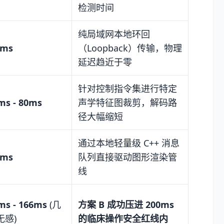
检测时间
纯局域网本地环回
1ms
（Loopback）传输，物理
延迟趋近于零
针对控制指令集进行特定
ms - 80ms
声学特征图裁剪，解码路
径大幅缩短
通过本地轻量级 C++ 消息
5ms
队列直接驱动图形渲染管
线
ms - 166ms
(几
方案 B 成功压进 200ms
无感)
的临床操作安全红线内