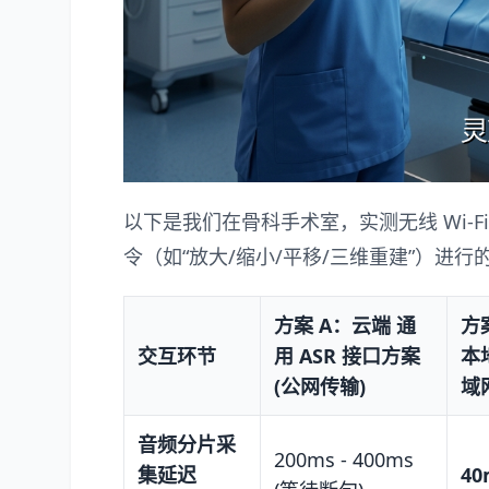
以下是我们在骨科手术室，实测无线 Wi-Fi 
令（如“放大/缩小/平移/三维重建”）进
方案 A：云端 通
方
交互环节
用 ASR 接口方案
本地
(公网传输)
域网
音频分片采
200ms - 400ms
集延迟
40