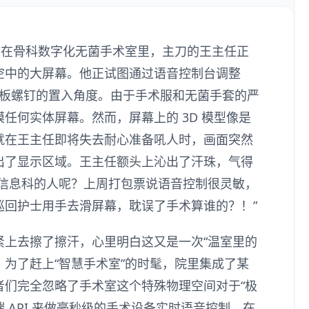
，在骨科数字化无菌手术室里，主刀的王主任正
空中的大屏幕。他正试图通过语音控制台调整
对齐钢板螺钉的置入角度。由于手术服和无菌手套的严
任何实体屏幕。然而，屏幕上的 3D 模型像是
就在王主任即将失去耐心准备吼人时，画面突然
出了显示区域。王主任额头上沁出了汗珠，气得
“信息科的人呢？上周打包票说语音控制很灵敏，
巡回护士用手去滑屏幕，耽误了手术算谁的？！”
紧上去擦了擦汗，心里明白这又是一次“温室里的
。为了赶上“智慧手术室”的时髦，院里集成了某
者们完全忽略了手术室这个特殊物理空间对于“极
端 API 来做毫秒级的手术设备实时语音控制，在