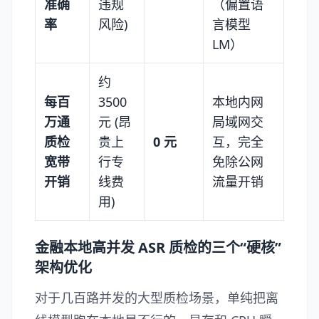
准确
违规
（偏置语
率
风险)
言模型
LM）
约
每百
3500
本地内网
万通
元 (昂
局域网交
质检
贵上
0 元
互，完全
宽带
行专
免除公网
开销
线费
流量开销
用)
金融本地高并发 ASR 质检的三个“硬核”
架构优化
对于几百路并发的大型质检场景，单纯把离