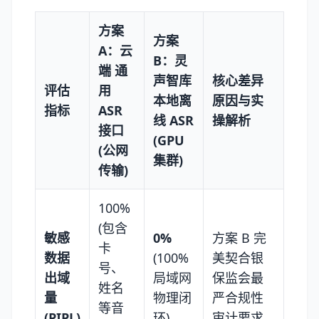
方案
方案
A：云
B：灵
端 通
声智库
核心差异
评估
用
本地离
原因与实
指标
ASR
线 ASR
操解析
接口
(GPU
(公网
集群)
传输)
100%
(包含
敏感
0%
方案 B 完
卡
数据
(100%
美契合银
号、
出域
局域网
保监会最
姓名
量
物理闭
严合规性
等音
(PIPL)
环)
审计要求