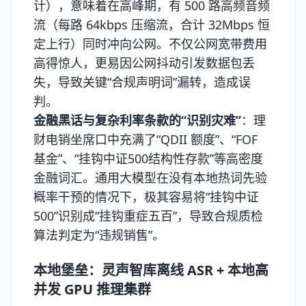
计），意味着在高峰期，有 500 路高频音频
流（每路 64kbps 压缩流，合计 32Mbps 恒
定上行）同时冲向公网。不仅公网宽带费用
高得惊人，更易因公网抖动引发数据包丢
失，导致关键“合规声明词”漏转，造成误
判。
金融黑话与复杂利率条款的“识别灾难”
：理
财电销坐席口中充满了“QDII 额度”、“FOF
基金”、“挂钩中证500结构性存款”等高密度
金融词汇。通用大模型在没有本地热词先验
概率干预的情况下，极其容易将“挂钩中证
500”识别成“挂钩重症五百”，导致合规质检
算法判定为“违规销售”。
本地堡垒：灵声智库离线 ASR + 本地高
并发 GPU 推理集群