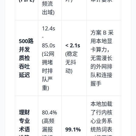
频流
出域)
12.4s
方案 B 采
-
500路
用本地显
85.0s
< 2.1s
并发
卡算力，
(公网
(稳定
质检
无需漫长
拥堵
无抖
吞吐
的外网排
时排
动)
延迟
队和连接
队严
握手
重)
本地加载
理财
80.4%
了行内核
专业
(高频
心业务系
术语
漏报
99.1%
统热词表