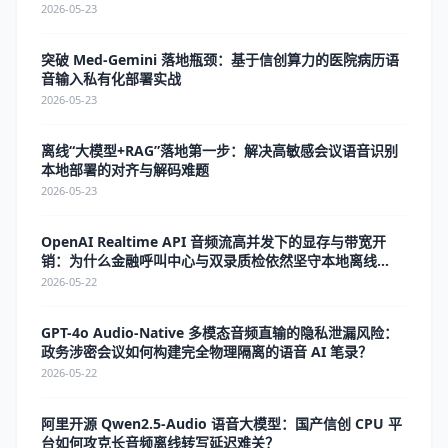
2026-05-23
突破 Med-Gemini 落地瓶颈：基于信创算力的医院病历语
音输入私有化部署实战
2026-05-23
离线“大模型+RAG”落地第一步：解决高敏感会议语音识别
本地部署的对齐与解码难题
2026-05-23
OpenAI Realtime API 音频流高并发下的显存与带宽开
销：为什么金融呼叫中心与双录质检依然坚守本地离线
ASR？
2026-05-22
GPT-4o Audio-Native 多模态音频直输的隐私泄漏风险：
政务涉密会议如何构建完全物理隔离的语音 AI 笔录？
2026-05-22
阿里开源 Qwen2.5-Audio 语音大模型：国产信创 CPU 平
台如何攻克长音频离线转写延迟难关？