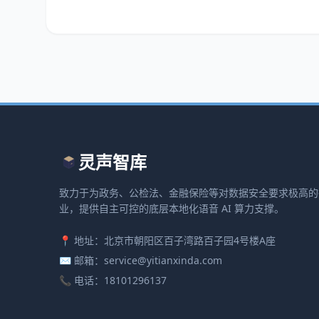
灵声智库
致力于为政务、公检法、金融保险等对数据安全要求极高的
业，提供自主可控的底层本地化语音 AI 算力支撑。
📍 地址：北京市朝阳区百子湾路百子园4号楼A座
✉️ 邮箱：service@yitianxinda.com
📞 电话：18101296137