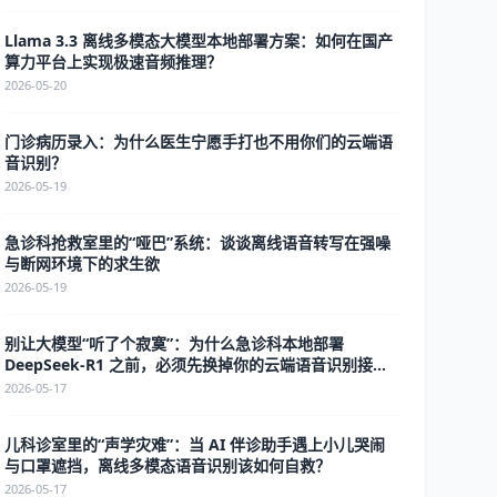
Llama 3.3 离线多模态大模型本地部署方案：如何在国产
算力平台上实现极速音频推理？
2026-05-20
门诊病历录入：为什么医生宁愿手打也不用你们的云端语
音识别？
2026-05-19
急诊科抢救室里的“哑巴”系统：谈谈离线语音转写在强噪
与断网环境下的求生欲
2026-05-19
别让大模型“听了个寂寞”：为什么急诊科本地部署
DeepSeek-R1 之前，必须先换掉你的云端语音识别接
口？
2026-05-17
儿科诊室里的“声学灾难”：当 AI 伴诊助手遇上小儿哭闹
与口罩遮挡，离线多模态语音识别该如何自救？
2026-05-17