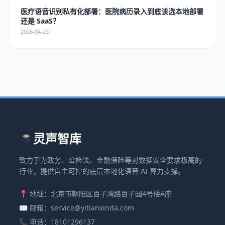
医疗语音识别私有化部署：医院病历录入到底该选本地部署
还是 SaaS？
2026-04-23
灵声智库
致力于为政务、公检法、金融保险等对数据安全要求极高的
行业，提供自主可控的底层本地化语音 AI 算力支撑。
📍 地址：北京市朝阳区百子湾路百子园4号楼A座
✉️ 邮箱：service@yitianxinda.com
📞 电话：18101296137