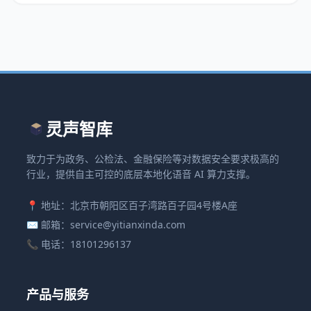
灵声智库
致力于为政务、公检法、金融保险等对数据安全要求极高的
行业，提供自主可控的底层本地化语音 AI 算力支撑。
📍 地址：北京市朝阳区百子湾路百子园4号楼A座
✉️ 邮箱：service@yitianxinda.com
📞 电话：18101296137
产品与服务