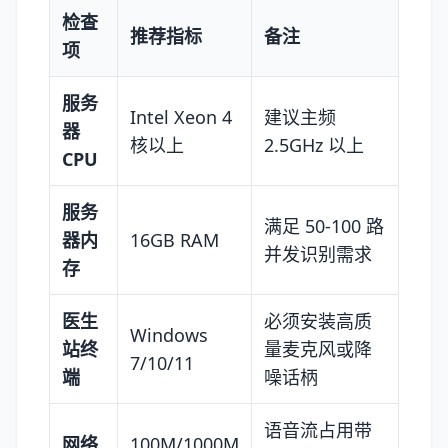
检查
推荐指标
备注
项
服务
Intel Xeon 4
建议主频
器
核以上
2.5GHz 以上
CPU
服务
满足 50-100 路
器内
16GB RAM
并发识别需求
存
医生
必须安装高质
Windows
站终
量麦克风或降
7/10/11
端
噪话柄
语音流占用带
网络
100M/1000M