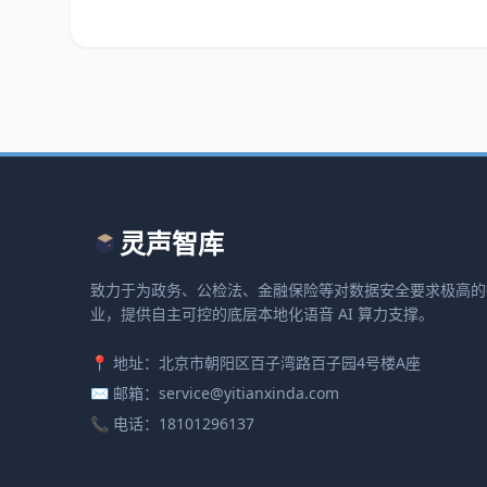
灵声智库
致力于为政务、公检法、金融保险等对数据安全要求极高的
业，提供自主可控的底层本地化语音 AI 算力支撑。
📍 地址：北京市朝阳区百子湾路百子园4号楼A座
✉️ 邮箱：service@yitianxinda.com
📞 电话：18101296137