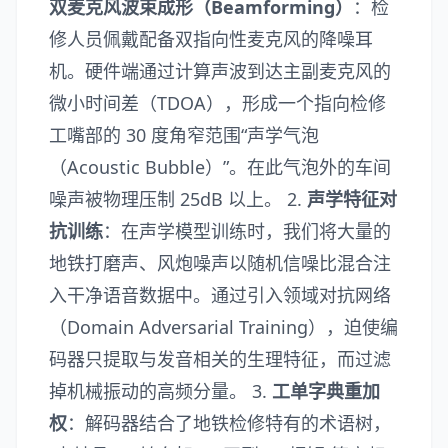
双麦克风波束成形（Beamforming）
：检
修人员佩戴配备双指向性麦克风的降噪耳
机。硬件端通过计算声波到达主副麦克风的
微小时间差（TDOA），形成一个指向检修
工嘴部的 30 度角窄范围“声学气泡
（Acoustic Bubble）”。在此气泡外的车间
噪声被物理压制 25dB 以上。 2.
声学特征对
抗训练
：在声学模型训练时，我们将大量的
地铁打磨声、风炮噪声以随机信噪比混合注
入干净语音数据中。通过引入领域对抗网络
（Domain Adversarial Training），迫使编
码器只提取与发音相关的生理特征，而过滤
掉机械振动的高频分量。 3.
工单字典重加
权
：解码器结合了地铁检修特有的术语树，