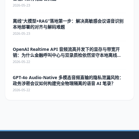
2026-05-23
离线“大模型+RAG”落地第一步：解决高敏感会议语音识别
本地部署的对齐与解码难题
2026-05-23
OpenAI Realtime API 音频流高并发下的显存与带宽开
销：为什么金融呼叫中心与双录质检依然坚守本地离线
ASR？
2026-05-22
GPT-4o Audio-Native 多模态音频直输的隐私泄漏风险：
政务涉密会议如何构建完全物理隔离的语音 AI 笔录？
2026-05-22