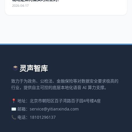
2026-04-17
灵声智库
致力于为政务、公检法、金融保险等对数据安全要求极高的
行业，提供自主可控的底层本地化语音 AI 算力支撑。
📍 地址：北京市朝阳区百子湾路百子园4号楼A座
✉️ 邮箱：service@yitianxinda.com
📞 电话：18101296137