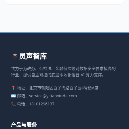
灵声智库
致力于为政务、公检法、金融保险等对数据安全要求极高的
行业，提供自主可控的底层本地化语音 AI 算力支撑。
📍 地址：北京市朝阳区百子湾路百子园4号楼A座
✉️ 邮箱：service@yitianxinda.com
📞 电话：18101296137
产品与服务