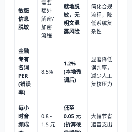
需要
就地脱
简化合规
敏感
额外
敏，无
流程，降
信息
解密/
明文泄
低系统复
脱敏
加密
露风险
杂性
流程
金融
专有
显著降低
1.2%
名词
误判率，
8.5%
(本地微
PER
减少人工
调后)
(错误
复核压力
率)
每小
低至
时音
0.8 -
0.05 元
大幅节省
频成
1.5 元
(折算硬
运营支出