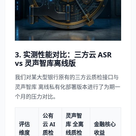
3. 实测性能对比：三方云 ASR
vs 灵声智库离线版
我们对某大型银行原有的三方云质检接口与
灵声智库
离线私有化部署版本进行了为期一
个月的压力对比。
公有
灵声智
评估
云 AI
库 全离
金融核心
维度
质检
线质检
收益