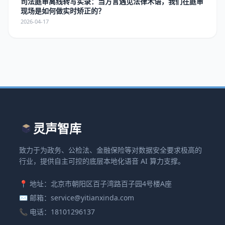
司法庭审离线转写实录：当方言遇见法律术语，我们在庭审
现场是如何做实时矫正的？
2026-04-17
灵声智库
致力于为政务、公检法、金融保险等对数据安全要求极高的
行业，提供自主可控的底层本地化语音 AI 算力支撑。
📍 地址：北京市朝阳区百子湾路百子园4号楼A座
✉️ 邮箱：service@yitianxinda.com
📞 电话：18101296137