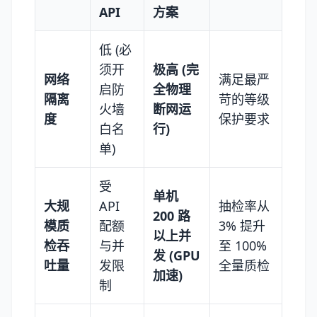
API
方案
低 (必
须开
极高 (完
网络
满足最严
启防
全物理
隔离
苛的等级
火墙
断网运
度
保护要求
白名
行)
单)
受
单机
大规
API
抽检率从
200 路
模质
配额
3% 提升
以上并
检吞
与并
至 100%
发 (GPU
吐量
发限
全量质检
加速)
制