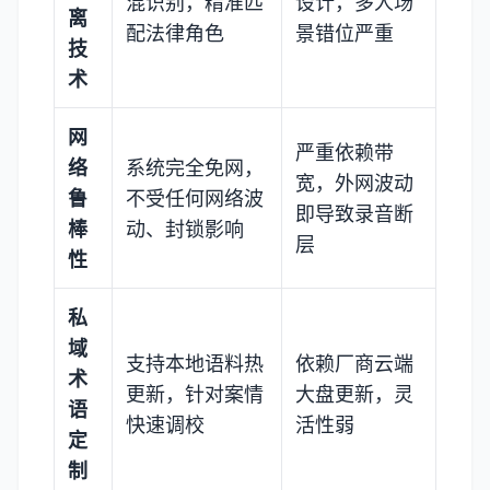
混识别，精准匹
设计，多人场
离
配法律角色
景错位严重
技
术
网
严重依赖带
络
系统完全免网，
宽，外网波动
鲁
不受任何网络波
即导致录音断
棒
动、封锁影响
层
性
私
域
支持本地语料热
依赖厂商云端
术
更新，针对案情
大盘更新，灵
语
快速调校
活性弱
定
制