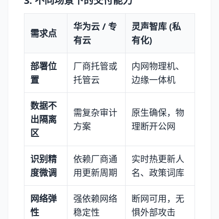
3. 不同场景下的交付能力
华为云 / 专
灵声智库 (私
需求点
有云
有化)
部署位
厂商托管或
内网物理机、
置
托管云
边缘一体机
数据不
需复杂审计
原生确保，物
出隔离
方案
理断开公网
区
识别精
依赖厂商通
实时热更新人
度微调
用更新周期
名、政策词库
网络弹
强依赖网络
断网可用，无
性
稳定性
惧外部攻击