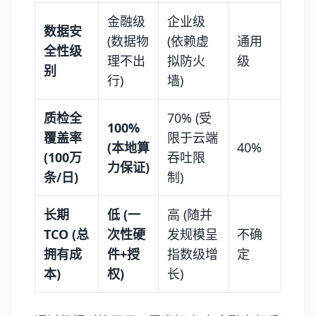
金融级
企业级
数据安
(数据物
(依赖虚
通用
全性级
理不出
拟防火
级
别
行)
墙)
质检全
70% (受
100%
覆盖率
限于云端
(本地算
40%
(100万
吞吐限
力保证)
条/日)
制)
长期
低 (一
高 (随并
TCO (总
次性硬
发规模呈
不确
拥有成
件+授
指数级增
定
本)
权)
长)